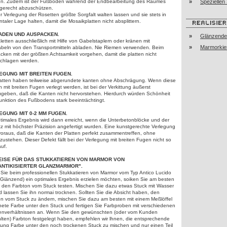
n. Zudem ist der Fußboden während der Endbearbeitung des Raumes
»
Speziellen
gerecht abzuschützen.
r Verlegung der Rosetten größte Sorgfalt walten lassen und sie stets in
ntaler Lage halten, damit die Mosaikplatten nicht absplittern.
ADEN UND AUSPACKEN.
»
Glänzender
letten ausschließlich mit Hilfe von Gabelstaplern oder kränen mit
»
Marmorkies
beln von den Transportmitteln abladen. Nie Riemen verwenden. Beim
ken mit der größten Achtsamkeit vorgehen, damit die platten nicht
chlagen werden.
EGUNG MIT BREITEN FUGEN.
latten haben teilweise abgerundete kanten ohne Abschrägung. Wenn diese
n mit breiten Fugen verlegt werden, ist bei der Verkittung äußerst
ugeben, daß die Kanten nicht hervorstehen. Hierdurch würden Schönheit
unktion des Fußbodens stark beeinträchtingt.
EGUNG MIT 0-2 MM FUGEN.
timales Ergebnis wird dann erreicht, wenn die Unterbetonblöcke und der
z mit höchster Präzision angefertigt wurden. Eine kunstgerechte Verlegung
voraus, daß die Kanten der Platten perfekt zusammentreffen, ohne
zustehen. Dieser Defekt fällt bei der Verlegung mit breiten Fugen nicht so
auf.
EISE FÜR DAS STUKKATIEREN VON MARMOR VON
ANTIKISIERTER GLANZMARMOR".
Sie beim professionellen Stukkatieren von Marmor vom Typ Antico Lucido
 Giänzend) ein optimales Ergebnis erzielen möchten, soiken Sie am besten
r den Farbton vom Stuck testen. Mischen Sie dazu etwas Stuck mit Wasser
 lassen Sie ihn normai trocknen. Sollten Sie die Absicht haben, den
on vom Stuck zu ändern, mischen Sie dazu am besten mit einem Meßlöffel
nete Farbe unter den Stuck und fertigen Sie Farbproben mit verschiedenen
nverhältnissen an. Wenn Sie den gewünschten (oder vom Kunden
lten) Farbton festgelegt haben, empfehlen wir lhnen, die entsprechende
rung Farbe unter den noch trockenen Stuck zu mischen und nur einen Teil