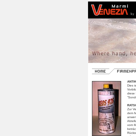
ANTI
Dies i
Vorbi
diese 
“Sond
RATS
Zur Ve
dem Ma
anwend
Abtell
vom M
beträc
Rücks