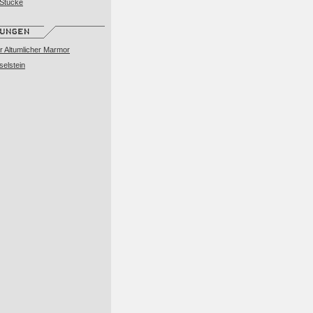
 Stücke
 Altumlicher Marmor
elstein