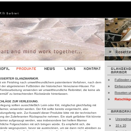
KISIERTER GLANZMARMOR.
»
Fußboden u
st ein Finishing nach umweltfreundlichem patentiertem Verfahren, nach dem
ld der abgetretenen Fußböden der historischen Venezianer-Häuser. Für
»
Einfassung
Feinbearbeitung verwenden wir umweltfreundliche Reibmittel, die keine als
»
Rosetten u
ermüll” zu betrachtenden Rückstände hinterlassen.
»
Ratschläg
CHLÄGE ZUR VERLEGUNG.
rlegung sollten ausschließlich Leim oder Kitt, möglischst gleichfarbig mit
rmor, verwendet werden. Der Kitt sollte bereits vorgemischt, also
ungsfertig sein. Zur Auswahl dieser Produkte bitte mit der technischen
ung der Zulieferanten Rücksprache nehmen. Ein stark gefärbter Kitt könnte
»
Unregelmaß
armor aufgesaugt werden, was insbesondere bei hellem Marmor
htliche Folgeschäden mit sich bringen würde. Es empfiehlt sich, die
»
10 x 10
tände wegzuputzen, bevor sie austrocknen, um sie dann nicht abreiben zu