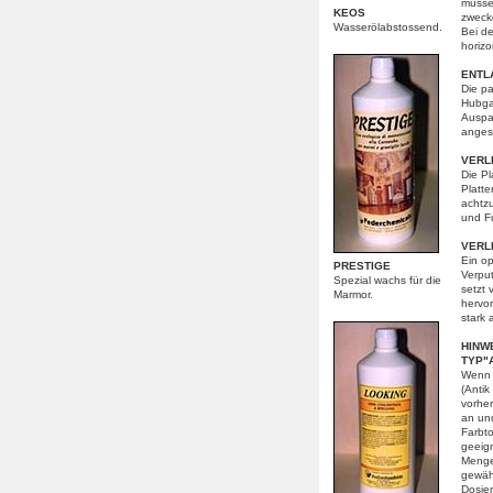
müsse
KEOS
zweck
Wasserölabstossend.
Bei de
horizo
ENTL
Die pa
Hubga
Auspac
anges
VERL
Die P
Platte
achtz
und F
VERL
Ein op
PRESTIGE
Verput
Spezial wachs für die
setzt 
Marmor.
hervor
stark 
HINW
TYP"
Wenn 
(Antik
vorhe
an und
Farbt
geeig
Menge
gewäh
Dosie