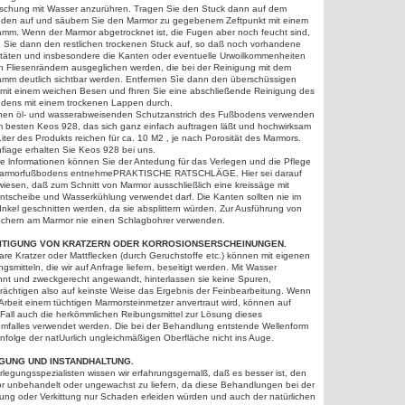
ischung mit Wasser anzurühren. Tragen Sie den Stuck dann auf dem
den auf und säubem Sie den Marmor zu gegebenem Zeftpunkt mit einem
mm. Wenn der Marmor abgetrocknet ist, die Fugen aber noch feucht sind,
n Sie dann den restlichen trockenen Stuck auf, so daß noch vorhandene
itäten und insbesondere die Kanten oder eventuelle Urwoilkommenheiten
n Fliesenrändern ausgeglichen werden, die bei der Reinigung mit dem
mm deutlich sichtbar werden. Entfernen Sìe dann den überschüssigen
 mit einem weichen Besen und fhren Sie eine abschließende Reinigung des
dens mit einem trockenen Lappen durch.
inen öl- und wasserabweisenden Schutzanstrich des Fußbodens verwenden
m besten Keos 928, das sich ganz einfach auftragen läßt und hochwirksam
 Liter des Produkts reichen für ca. 10 M2 , je nach Porosität des Marmors.
fiage erhalten Sie Keos 928 bei uns.
re lnformationen können Sie der Antedung für das Verlegen und die Pflege
armorfußbodens entnehmePRAKTISCHE RATSCHLÄGE. Hier sei darauf
iesen, daß zum Schnitt von Marmor ausschließlich eine kreissäge mit
ntscheibe und Wasserkühlung verwendet darf. Die Kanten sollten nie im
nkel geschnitten werden, da sie absplittern würden. Zur Ausführung von
öchern am Marmor nie einen Schlagbohrer verwenden.
ITIGUNG VON KRATZERN ODER KORROSIONSERSCHEINUNGEN.
re Kratzer oder Mattflecken (durch Geruchstoffe etc.) können mit eigenen
gsmitteln, die wir auf Anfrage liefern, beseitigt werden. Mit Wasser
nnt und zweckgerecht angewandt, hinterlassen sie keine Spuren,
trächtigen also auf keinste Weise das Ergebnis der Feinbearbeitung. Wenn
Arbeit einem tüchtigen Marmorsteinmetzer anvertraut wird, können auf
Fall auch die herkömmlichen Reibungsmittel zur Lösung dieses
emfalles verwendet werden. Die bei der Behandlung entstende Wellenform
 infolge der natUurlich ungleichmäßigen Oberfläche nicht ins Auge.
IGUNG UND INSTANDHALTUNG.
rlegungsspezialisten wissen wir erfahrungsgemalß, daß es besser ist, den
r unbehandelt oder ungewachst zu liefern, da diese Behandlungen bei der
gung oder Verkittung nur Schaden erleiden würden und auch der natürlichen