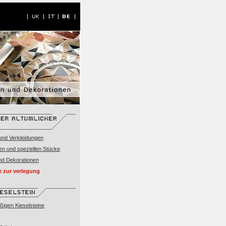
nd Verkleidungen
en und speziellen Stücke
nd Dekorationen
e zur verlegung
igen Kieselsteine