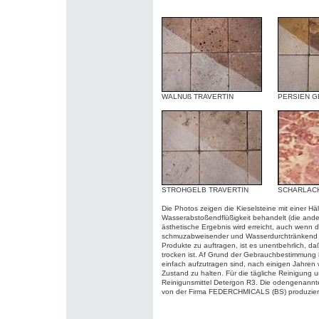
WALNUß TRAVERTIN
PERSIEN G
STROHGELB TRAVERTIN
SCHARLAC
Die Photos zeigen die Kieselsteine mit einer Hä
Wasserabstoßendflüßigkeit behandelt (die ander
ästhetische Ergebnis wird erreicht, auch wenn d
schmuzabweisender und Wasserdurchtränkend mi
Produkte zu auftragen, ist es unentbehrlich, 
trocken ist. Af Grund der Gebrauchbestimmung 
einfach aufzutragen sind, nach einigen Jahren
Zustand zu halten. Für die tägliche Reinigung 
Reinigunsmittel Detergon R3. Die odengenannten 
von der Firma FEDERCHMICALS (BS) produziert