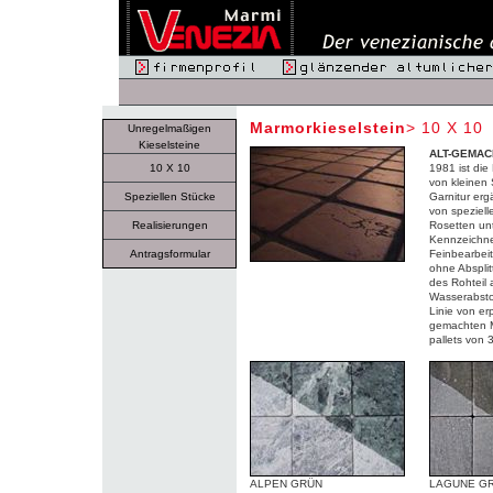
Marmorkieselstein
> 10 X 10
Unregelmaßigen
Kieselsteine
ALT-GEMA
10 X 10
1981 ist die
von kleinen 
Speziellen Stücke
Garnitur erg
von speziel
Realisierungen
Rosetten un
Kennzeichnen
Antragsformular
Feinbearbeit
ohne Absplit
des Rohteil 
Wasserabstoße
Linie von er
gemachten M
pallets von 
ALPEN GRÜN
LAGUNE G